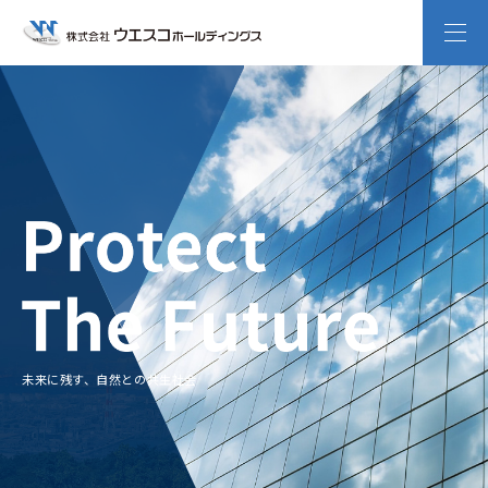
未来に残す、⾃然との共⽣社会